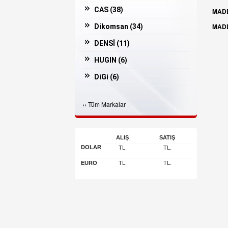
CAS (
38
)
MAD
MAD
Dikomsan (
34
)
DENSİ (
11
)
HUGIN (
6
)
DiGi (
6
)
Casper (
3
)
›
›
Tüm Markalar
İNGENİCO (
3
)
Bosfor (
2
)
ALIŞ
SATIŞ
ARGOX (
2
)
DOLAR
TL.
TL.
JADAVER (
1
)
EURO
TL.
TL.
Arı Makina (
1
)
POSSIFY (
1
)
OLİVETTİ (
1
)
DESİS (
1
)