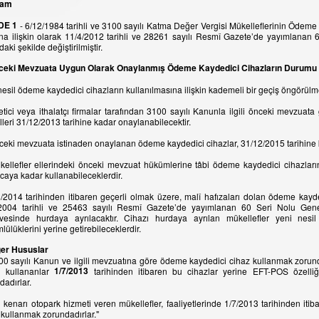
sam
DE 1
- 6/12/1984 tarihli ve 3100 sayılı Katma Değer Vergisi Mükelleflerinin Ödem
YENİ
YENİ
a ilişkin olarak 11/4/2012 tarihli ve 28261 sayılı Resmî Gazete’de yayımlanan 6
İNDİRİMDE
İNDİRİMDE
aki şekilde değiştirilmiştir.
nceki Mevzuata Uygun Olarak Onaylanmış Ödeme Kaydedici Cihazların Durumu
nesil ödeme kaydedici cihazların kullanılmasına ilişkin kademeli bir geçiş öngörülm
etici veya ithalatçı firmalar tarafından 3100 sayılı Kanunla ilgili önceki mevzuat
leri 31/12/2013 tarihine kadar onaylanabilecektir.
ceki mevzuata istinaden onaylanan ödeme kaydedici cihazlar, 31/12/2015 tarihine ka
kellefler ellerindeki önceki mevzuat hükümlerine tâbi ödeme kaydedici cihazları
 Endüstriyel Kullanım İçin
caya kadar kullanabileceklerdir.
CAS IE 1700 Çengel Baskül Endüstriyel
lü Barkodlu Etiket yazıcı
HUGİN T30
Basküller
1/2014 tarihinden itibaren geçerli olmak üzere, malî hafızaları dolan ödeme kayd
2004 tarihli ve 25463 sayılı Resmî Gazete’de yayımlanan 60 Seri Nolu Gen
vesinde hurdaya ayrılacaktır. Cihazı hurdaya ayrılan mükellefler yeni nesi
lülüklerini yerine getirebileceklerdir.
ğer Hususlar
00 sayılı Kanun ve ilgili mevzuatına göre ödeme kaydedici cihaz kullanmak zorun
1/7/2013
ı kullananlar
tarihinden itibaren bu cihazlar yerine EFT-POS özelli
dadırlar.
l kenarı otopark hizmeti veren mükellefler, faaliyetlerinde 1/7/2013 tarihinden it
 kullanmak zorundadırlar."