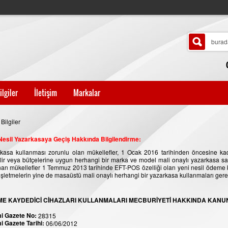
ilgiler
İletişim
Markalar
Bilgiler
Nesil Yazarkasaya Geçiş Hakkında Bilgilendirme:
kasa kullanması zorunlu olan mükellefler, 1 Ocak 2016 tarihinden öncesine ka
lir veya bütçelerine uygun herhangi bir marka ve model mali onaylı yazarkasa sa
nan mükellefler 1 Temmuz 2013 tarihinde EFT-POS özelliği olan yeni nesil ödeme 
 işletmelerin yine de masaüstü mali onaylı herhangi bir yazarkasa kullanmaları ger
E KAYDEDİCİ CİHAZLARI KULLANMALARI MECBURİYETİ HAKKINDA KANUNLA
i Gazete No:
28315
 Gazete Tarihi:
06/06/2012