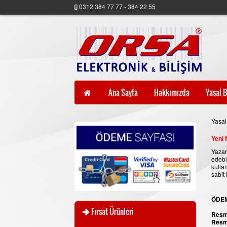
0312 384 77 77 - 384 22 55
Ana Sayfa
Hakkımızda
Yasal B
Yasal 
Yeni 
Yazar
edebi
kulla
sabit
ÖDEM
Fırsat Ürünleri
Resm
Resmi