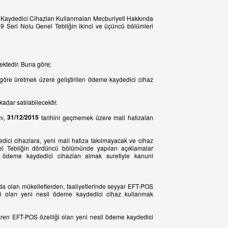
e Kaydedici Cihazları Kullanmaları Mecburiyeti Hakkında
YENİ
9 Seri Nolu Genel Tebliğin ikinci ve üçüncü bölümleri
İNDİRİMDE
ektedir. Buna göre;
a göre üretmek üzere geliştirilen ödeme kaydedici cihaz
dar satılabilecektir.
31/12/2015
nı,
tarihini geçmemek üzere mali hafızaları
Otomatik Boy-Kilo-Bmi Ölçer Baskül
0 YENİ NESİL YAZARKASA
BOSFOR E
(Densi-Gl-150-Bmi-Olcer)
edici cihazlara, yeni malî hafıza takılmayacak ve cihaz
el Tebliğin dördüncü bölümünde yapılan açıklamalar
l ödeme kaydedici cihazları almak suretiyle kanuni
da olan mükelleflerden, faaliyetlerinde seyyar EFT-POS
ği olan yeni nesil ödeme kaydedici cihaz kullanmak
ibaren EFT-POS özelliği olan yeni nesil ödeme kaydedici