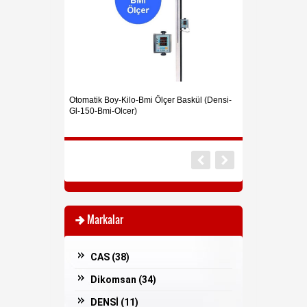
Otomatik Boy-Kilo-Bmi Ölçer Baskül (Densi-
CAS IE 1700 Çenge
Gl-150-Bmi-Olcer)
Basküller
Markalar
CAS (
38
)
Dikomsan (
34
)
DENSİ (
11
)