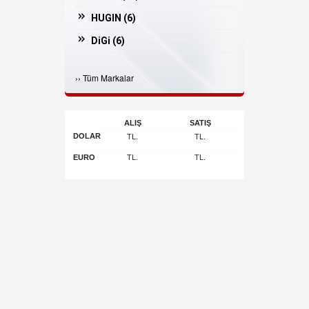
HUGIN (
6
)
DiGi (
6
)
Casper (
3
)
›
›
Tüm Markalar
İNGENİCO (
3
)
Bosfor (
2
)
ALIŞ
SATIŞ
ARGOX (
2
)
DOLAR
TL.
TL.
JADAVER (
1
)
EURO
TL.
TL.
Arı Makina (
1
)
POSSIFY (
1
)
OLİVETTİ (
1
)
DESİS (
1
)