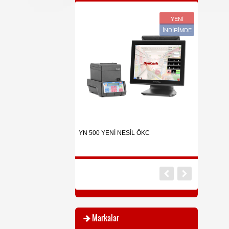
YENİ
YENİ
İNDİRİMDE
İNDİRİMDE
Endüstriyel Kullanım İçin
ü Barkodlu Etiket yazıcı
YN 500 YENİ NESİL ÖKC
BOSFOR ET
Markalar