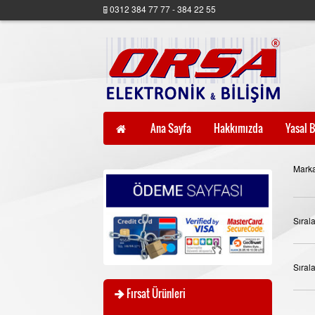
0312 384 77 77 - 384 22 55
Ana Sayfa
Hakkımızda
Yasal B
Marka
Sıral
Sıral
Fırsat Ürünleri