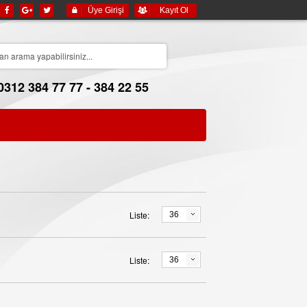
Üye Girişi
Kayıt Ol
0312 384 77 77 - 384 22 55
Liste:
36
Liste:
36