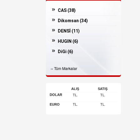
CAS (
38
)
Dikomsan (
34
)
DENSİ (
11
)
HUGIN (
6
)
DiGi (
6
)
Casper (
3
)
›
›
Tüm Markalar
İNGENİCO (
3
)
Bosfor (
2
)
ALIŞ
SATIŞ
ARGOX (
2
)
DOLAR
TL.
TL.
JADAVER (
1
)
EURO
TL.
TL.
Arı Makina (
1
)
POSSIFY (
1
)
OLİVETTİ (
1
)