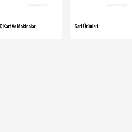
YENİ
YENİ
İNDİRİMDE
İNDİRİMDE
C Kart Ve Makinaları
Sarf Ürünleri
 Endüstriyel Kullanım İçin
lü Barkodlu Etiket yazıcı
YN 500 YENİ NESİL ÖKC
KS 500 GR 