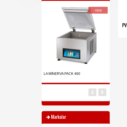
YENİ
YENİ
İNDİRİMDE
PV
HWP-CL 300M
Çengel Baskül Endüstriyel
LA MİNERVA PACK 460
Tartım Baskü
70*80
Markalar