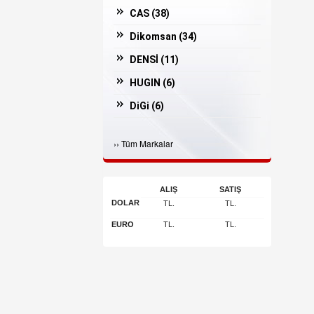
CAS (
38
)
Dikomsan (
34
)
DENSİ (
11
)
HUGIN (
6
)
DiGi (
6
)
Casper (
3
)
›
›
Tüm Markalar
İNGENİCO (
3
)
Bosfor (
2
)
ALIŞ
SATIŞ
ARGOX (
2
)
DOLAR
TL.
TL.
JADAVER (
1
)
EURO
TL.
TL.
Arı Makina (
1
)
POSSIFY (
1
)
OLİVETTİ (
1
)
DESİS (
1
)